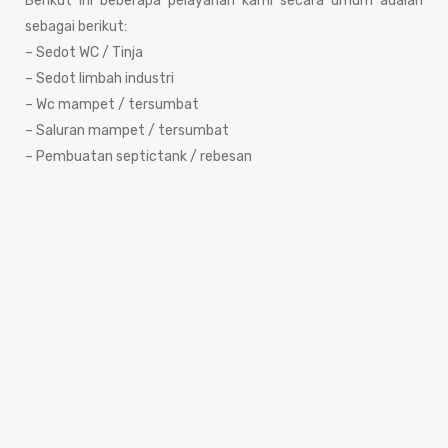
Berikut ini beberapa pelayanan kami secara umum adalah
sebagai berikut:
– Sedot WC / Tinja
– Sedot limbah industri
– Wc mampet / tersumbat
– Saluran mampet / tersumbat
– Pembuatan septictank / rebesan
Hubungi Kami Sekarang
WHATSAPP
TELEPON