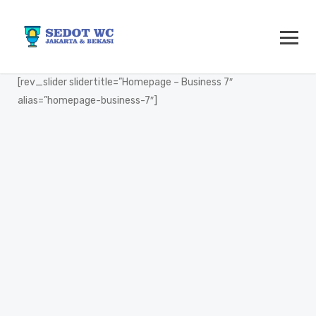
[rev_slider slidertitle=”Homepage – Business 7″
alias=”homepage-business-7″]
Layanan Kami
Jasa Layanan Sedot WC Wilayah
Bekasi, Jatiasih, Jatibening
Cibubur, Jatiwaringin, Pondok Gede,
Pondok Kelapa, Taman Mini
Telepon : 081385872872 –