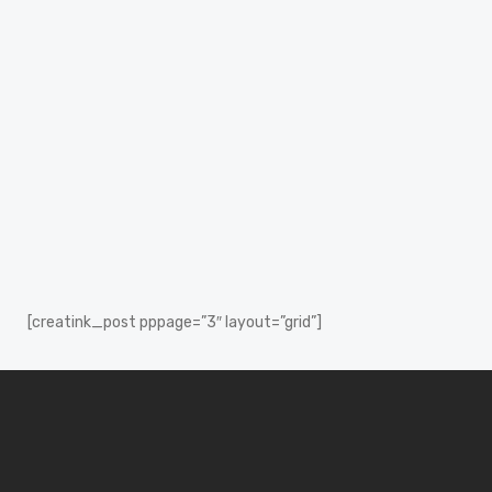
Hubungi Kami Sekarang
WHATSAPP
TELEPON
[creatink_post pppage=”3″ layout=”grid”]