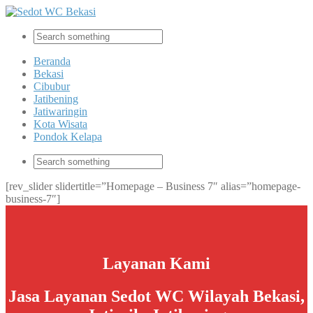
Beranda
Bekasi
Cibubur
Jatibening
Jatiwaringin
Kota Wisata
Pondok Kelapa
[rev_slider slidertitle=”Homepage – Business 7″ alias=”homepage-
business-7″]
Layanan Kami
Jasa Layanan Sedot WC Wilayah Bekasi,